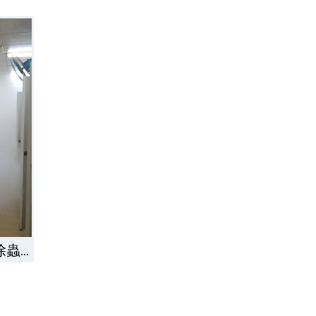
除蟲
蟻-苗