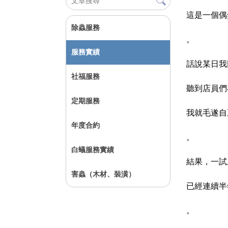
這是一個偶
除蟲服務
。
服務實績
話說某日我
社福服務
聽到店員們
定期服務
我就毛遂自
年度合約
。
白蟻服務實績
結果，一試
害蟲（木材、裝潢）
已經連續半
。